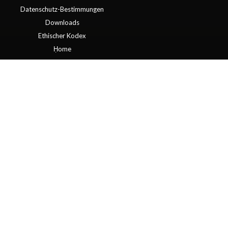
Datenschutz-Bestimmungen
Downloads
Ethischer Kodex
Ḥome
Kollektion
Kontakt
Outdoor20
Rechtlicher Hinweis
Unternehmen
VERKAUFSBEDINGUNGEN
Wir setzen auf den Objektbereich
mit BIM Methodik