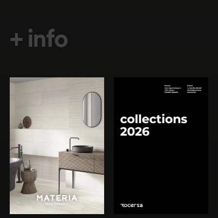
Acepto recibir información y notificaciones
comerciales
+ info
Acepto el
aviso legal
y la
política de privacidad
Acepto el
aviso legal
y la
política de privacidad
Herunterladen
(18.73 MB
Herunterladen
(0.47 MB )
)